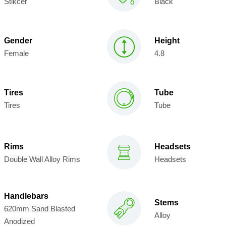
Stikcer
Black
Gender
Height
Female
4.8
Tires
Tube
Tires
Tube
Rims
Headsets
Double Wall Alloy Rims
Headsets
Handlebars
Stems
620mm Sand Blasted
Alloy
Anodized