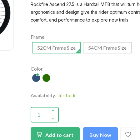
Rockfire Ascend 27.5 is a Hardtail MTB that will turn h
ergonomics and design give the rider optimum contro
comfort, and performance to explore new trails.
Frame
52CM Frame Size
54CM Frame Size
Color
Availability:
In stock
Add to cart
Buy Now