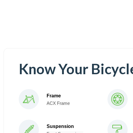
Know Your Bicycl
Frame
ACX Frame
Suspension