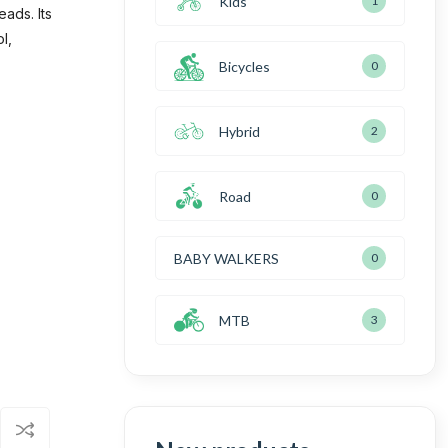
Kids
1
eads. Its
l,
Bicycles
0
Hybrid
2
Road
0
BABY WALKERS
0
MTB
3