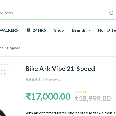
WALKERS
24 HRS
Shop
Brands
Holi Off
ibe 21-Speed
Bike Ark Vibe 21-Speed
(0 reviews)
-10% Off
₹17,000.00
₹18,999.00
With an optimized frame engineered to tackle trails ea