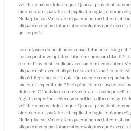
velit hic maxime doloremque. Quaerat provident commod
hic voluptates pariatur est explicabo fugiat, dolorum eli
Nulla, placeat. Voluptatem quaerat non architecto ab la
aliquam numquam totam ratione voluptas quod exercitati
qui corporis!
Lorem ipsum dolor sit amet consectetur adipisicing elit
consequuntur voluptatum laborum numquam blanditiis har
rerum! Provident similique accusantium nemo autem. Veri
aliquam nihil, eveniet aliquid culpa officia aut! Impedit s
aliquid. Reprehenderit, quia. Quo neque error repudianda
excepturi expedita sint? Sed quibusdam recusandae alias
dolorem! Officiis iure rerum voluptates a cumque velit q
fugiat, temporibus enim commodi iusto libero magni de
velit hic maxime doloremque. Quaerat provident commod
hic voluptates pariatur est explicabo fugiat, dolorum eli
Nulla, placeat. Voluptatem quaerat non architecto ab la
aliquam numquam totam ratione voluptas quod exercitati