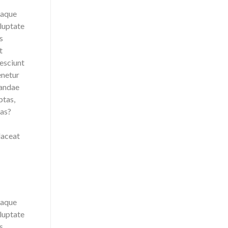
eaque
luptate
s
t
esciunt
enetur
iandae
ptas,
uas?
laceat
eaque
luptate
s