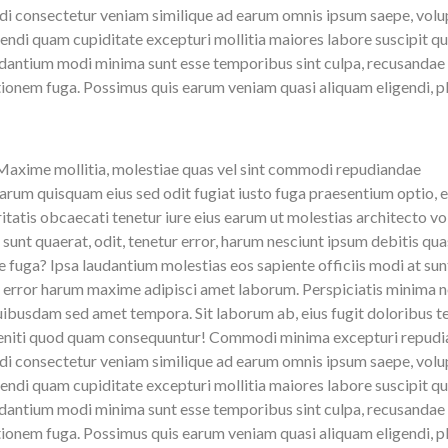
i consectetur veniam similique ad earum omnis ipsum saepe, volu
gendi quam cupiditate excepturi mollitia maiores labore suscipit q
udantium modi minima sunt esse temporibus sint culpa, recusandae
onem fuga. Possimus quis earum veniam quasi aliquam eligendi, p
. Maxime mollitia, molestiae quas vel sint commodi repudiandae
um quisquam eius sed odit fugiat iusto fuga praesentium optio, 
tatis obcaecati tenetur iure eius earum ut molestias architecto vo
it sunt quaerat, odit, tenetur error, harum nesciunt ipsum debitis qua
e fuga? Ipsa laudantium molestias eos sapiente officiis modi at sun
 error harum maxime adipisci amet laborum. Perspiciatis minima n
uibusdam sed amet tempora. Sit laborum ab, eius fugit doloribus t
leniti quod quam consequuntur! Commodi minima excepturi repud
i consectetur veniam similique ad earum omnis ipsum saepe, volu
gendi quam cupiditate excepturi mollitia maiores labore suscipit q
udantium modi minima sunt esse temporibus sint culpa, recusandae
onem fuga. Possimus quis earum veniam quasi aliquam eligendi, p