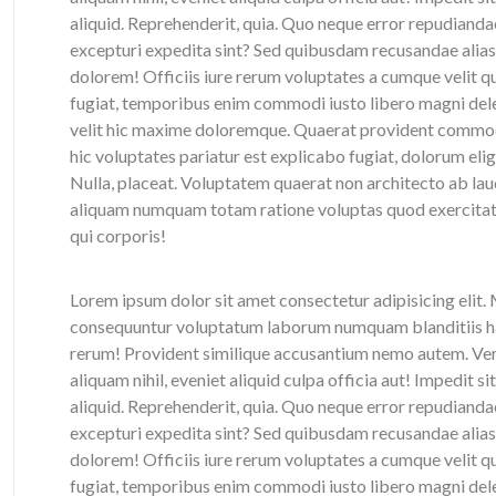
aliquid. Reprehenderit, quia. Quo neque error repudianda
excepturi expedita sint? Sed quibusdam recusandae alias
dolorem! Officiis iure rerum voluptates a cumque velit q
fugiat, temporibus enim commodi iusto libero magni de
velit hic maxime doloremque. Quaerat provident commod
hic voluptates pariatur est explicabo fugiat, dolorum eli
Nulla, placeat. Voluptatem quaerat non architecto ab la
aliquam numquam totam ratione voluptas quod exercitati
qui corporis!
Lorem ipsum dolor sit amet consectetur adipisicing elit
consequuntur voluptatum laborum numquam blanditiis har
rerum! Provident similique accusantium nemo autem. Veri
aliquam nihil, eveniet aliquid culpa officia aut! Impedit s
aliquid. Reprehenderit, quia. Quo neque error repudianda
excepturi expedita sint? Sed quibusdam recusandae alias
dolorem! Officiis iure rerum voluptates a cumque velit q
fugiat, temporibus enim commodi iusto libero magni de