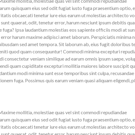
. Maxime mollitia, molestiae quas vel sint commodi repudiandae
um quisquam eius sed odit fugiat iusto fuga praesentium optio, 
tatis obcaecati tenetur iure eius earum ut molestias architecto vo
it sunt quaerat, odit, tenetur error, harum nesciunt ipsum debitis qua
e fuga? Ipsa laudantium molestias eos sapiente officiis modi at sun
 error harum maxime adipisci amet laborum. Perspiciatis minima n
uibusdam sed amet tempora. Sit laborum ab, eius fugit doloribus t
leniti quod quam consequuntur! Commodi minima excepturi repud
i consectetur veniam similique ad earum omnis ipsum saepe, volu
gendi quam cupiditate excepturi mollitia maiores labore suscipit q
udantium modi minima sunt esse temporibus sint culpa, recusandae
onem fuga. Possimus quis earum veniam quasi aliquam eligendi, p
. Maxime mollitia, molestiae quas vel sint commodi repudiandae
um quisquam eius sed odit fugiat iusto fuga praesentium optio, 
tatis obcaecati tenetur iure eius earum ut molestias architecto vo
it sunt quaerat, odit, tenetur error, harum nesciunt ipsum debitis qua